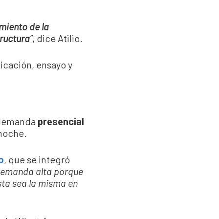
amiento de la
tructura
”
, dice Atilio.
dicación, ensayo y
e demanda
presencial
 noche.
o
, que se integró
 demanda alta porque
sta sea la misma en