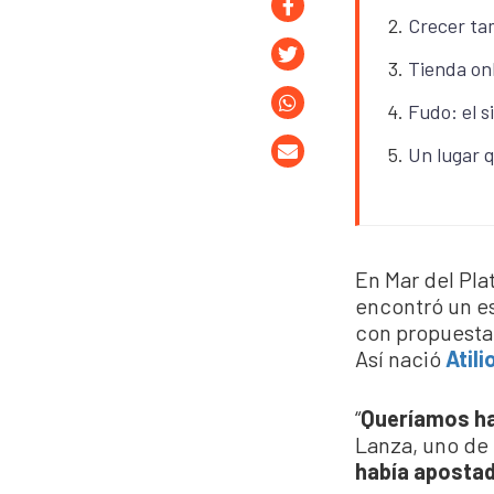
Crecer ta
Tienda onl
Fudo: el 
Un lugar q
En Mar del Pla
encontró un e
con propuesta 
Así nació
Atili
“
Queríamos ha
Lanza, uno de 
había apostado