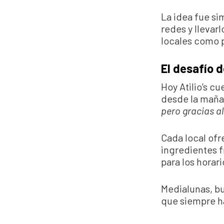
La idea fue si
redes y llevarl
locales como 
El desafío 
Hoy Atilio’s c
desde la maña
pero gracias a
Cada local ofr
ingredientes f
para los horar
Medialunas, b
que siempre ha