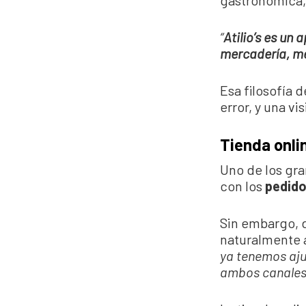
gastronómica, 
“
Atilio’s es un
mercadería, me
Esa filosofía d
error, y una v
Tienda onli
Uno de los gr
con los
pedido
Sin embargo, d
naturalmente a
ya tenemos aju
ambos canales