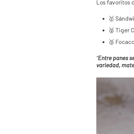
Los favoritos 
🥇 Sándwi
🥈 Tiger 
🥉 Focacc
“
Entre panes s
variedad, mate