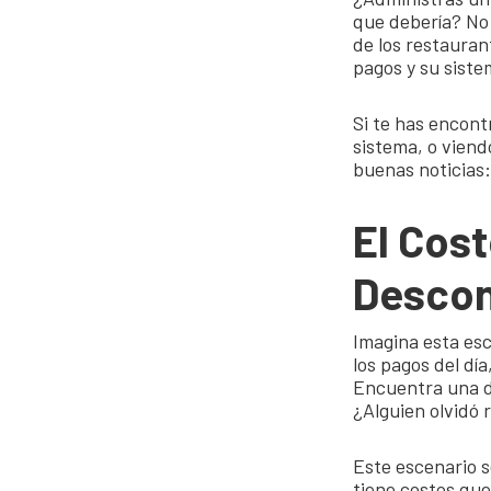
que debería? No 
de los restauran
pagos y su siste
Si te has encon
sistema, o viend
buenas noticias:
El Cost
Desco
Imagina esta esc
los pagos del dí
Encuentra una d
¿Alguien olvidó 
Este escenario 
tiene costos que