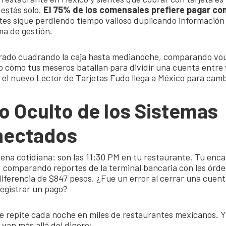
estás solo.
El 75% de los comensales prefiere pagar con
tes sigue perdiendo tiempo valioso duplicando información
ma de gestión.
trado cuadrando la caja hasta medianoche, comparando vou
o cómo tus meseros batallan para dividir una cuenta entre
 el nuevo Lector de Tarjetas Fudo llega a México para camb
o Oculto de los Sistemas
nectados
ena cotidiana: son las 11:30 PM en tu restaurante. Tu enc
a, comparando reportes de la terminal bancaria con las órde
iferencia de $847 pesos. ¿Fue un error al cerrar una cuen
registrar un pago?
se repite cada noche en miles de restaurantes mexicanos. 
 van más allá del dinero: