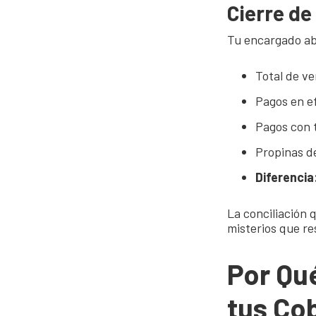
Cierre de
Tu encargado abr
Total de ve
Pagos en e
Pagos con t
Propinas d
Diferencia
La conciliación
misterios que re
Por Qu
tus Co