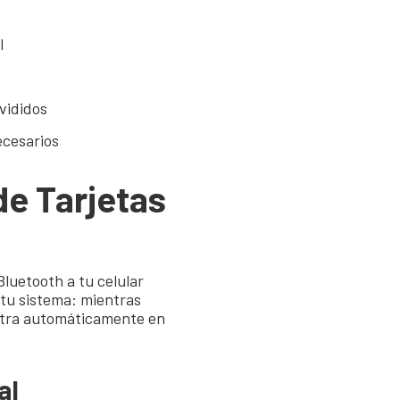
l
vididos
ecesarios
de Tarjetas
luetooth a tu celular
 tu sistema: mientras
gistra automáticamente en
al