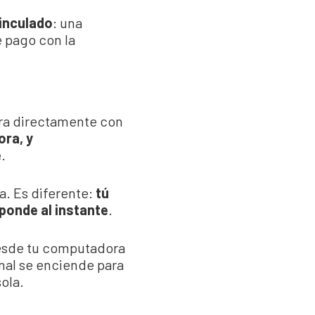
inculado
: una
 pago con la
ra directamente con
ora, y
e
.
a. Es diferente:
tú
ponde al instante
.
 Desde tu computadora
nal se enciende para
sola.