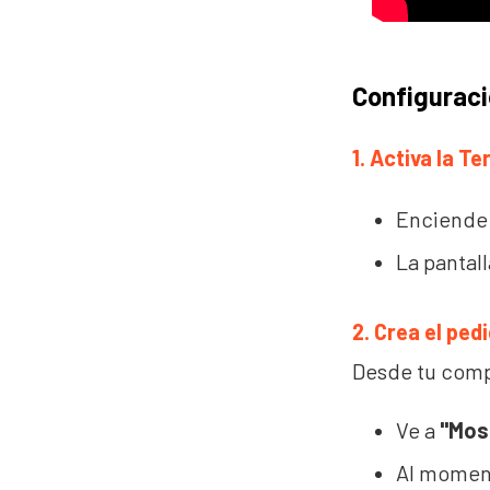
Configuraci
1. Activa la Te
Enciende 
La pantall
2. Crea el pe
Desde tu comp
Ve a
"Mos
Al moment