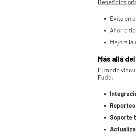
Beneficios pri
Evita erro
Ahorra ti
Mejora la 
Más allá de
El modo vincul
Fudo:
Integraci
Reportes
Soporte t
Actualiz