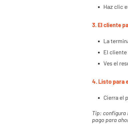
Haz clic 
3. El cliente p
La termin
El cliente
Ves el res
4. Listo para 
Cierra el
Tip: configur
pago para ahor